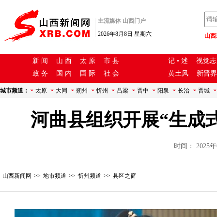
主流媒体 山西门户
2026年8月8日 星期六
山西
新 闻
山 西
太 原
市 县
记 • 述
视觉志
政 务
国 内
国 际
社 会
黄土风
新晋界
城市频道：
太原
大同
朔州
忻州
吕梁
晋中
阳泉
长治
晋城
河曲县组织开展“生成
时间：
2025
山西新闻网
>>
地市频道
>>
忻州频道
>>
县区之窗