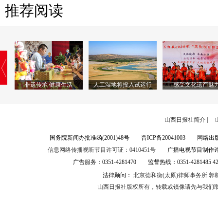
推荐阅读
非遗传承 健康生活
人工湿地将投入试运行
感受文化遗产魅
山西日报社简介
|
国务院新闻办批准函(2001)48号 晋ICP备20041003 网
信息网络传播视听节目许可证：0410451号
广播电视节目制作许可证:
广告服务：0351-4281470 监督热线：0351-4281485 
法律顾问：
北京德和衡(太原)律师事务所
郭
山西日报社版权所有，转载或镜像请先
与我们